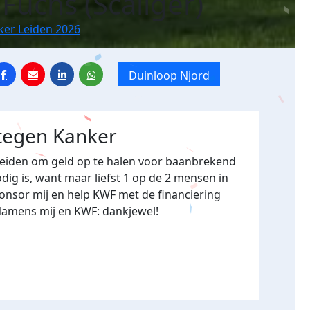
Fuchs (Scaliger)
ker Leiden 2026
Duinloop Njord
 tegen Kanker
Leiden om geld op te halen voor baanbrekend
ig is, want maar liefst 1 op de 2 mensen in
onsor mij en help KWF met de financiering
Namens mij en KWF: dankjewel!