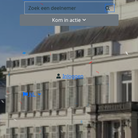
Kom in actie
Inloggen
NL