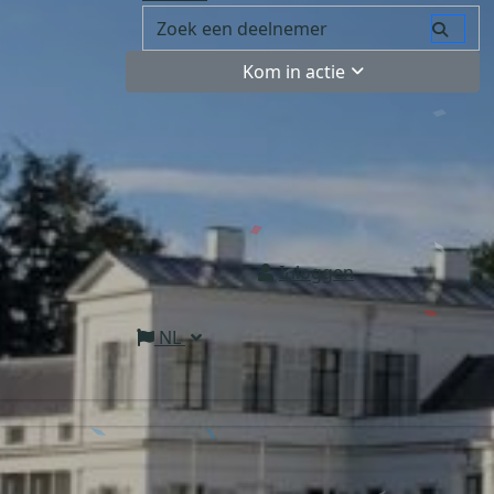
Kom in actie
Inloggen
NL