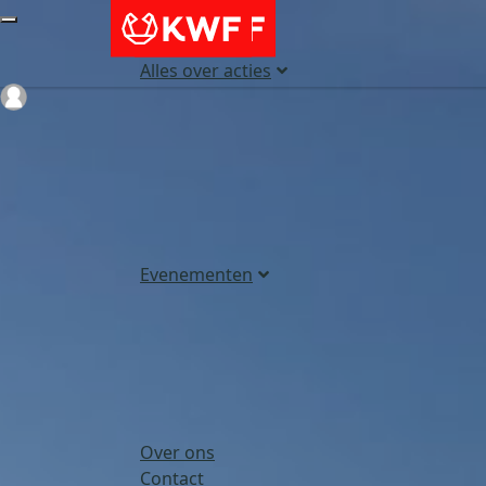
Alles over acties
Login
Evenementen
Over ons
Contact