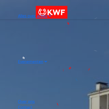
Alles over acties
Evenementen
Over ons
Contact