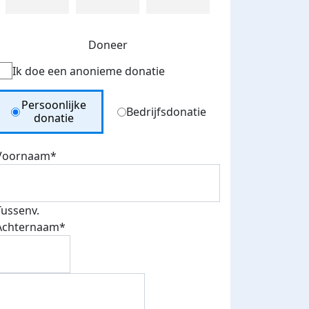
Doneer
Ik doe een anonieme donatie
Donation Type
Persoonlijke
Bedrijfsdonatie
donatie
Voornaam*
Tussenv.
Achternaam*