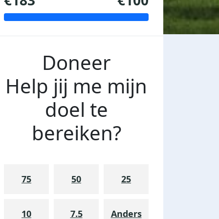
€183
€100
Doneer
Help jij me mijn
doel te
bereiken?
75
50
25
10
7.5
Anders