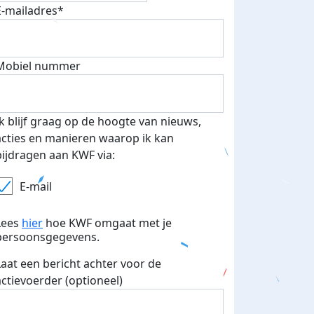
E-mailadres*
fondsenwerver
E-mails verstuurd
Mobiel nummer
Ik blijf graag op de hoogte van nieuws,
acties en manieren waarop ik kan
bijdragen aan KWF via:
E-mail
Lees
hier
hoe KWF omgaat met je
persoonsgegevens.
Laat een bericht achter voor de
actievoerder (optioneel)