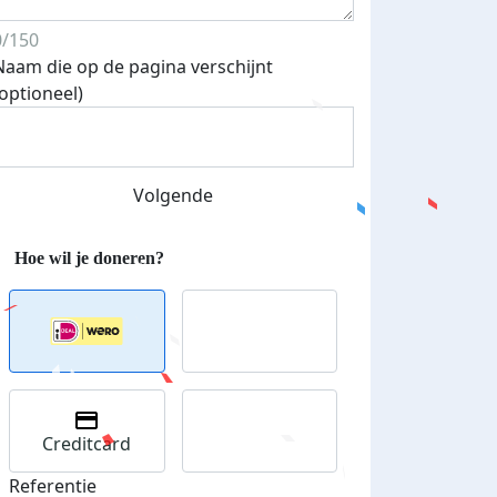
0/150
Naam die op de pagina verschijnt
Streefbedrag verhoogd
(optioneel)
Volgende
Creditcard
Referentie