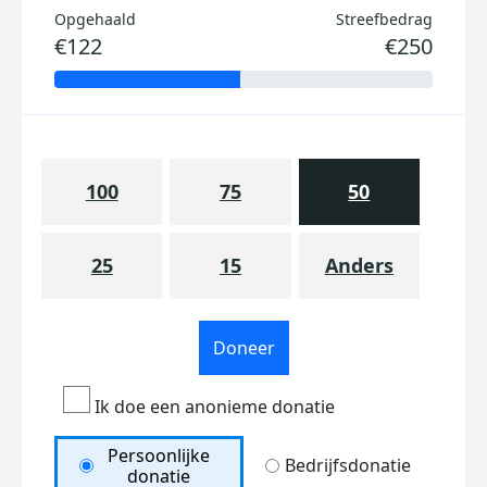
Opgehaald
Streefbedrag
€122
€250
100
75
50
25
15
Anders
Doneer
Ik doe een anonieme donatie
Persoonlijke
Bedrijfsdonatie
donatie