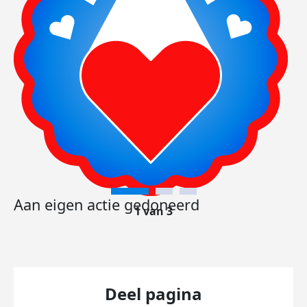
Aan eigen actie gedoneerd
1 van 3
Deel pagina