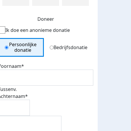
Doneer
Ik doe een anonieme donatie
Donation Type
Persoonlijke
Bedrijfsdonatie
donatie
Voornaam*
Tussenv.
Achternaam*