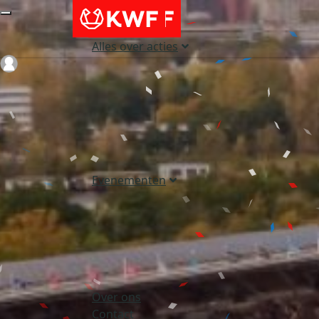
Alles over acties
Login
Evenementen
Over ons
Contact