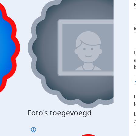
Foto's toegevoegd
€500
verd