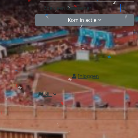
Kom in actie
Inloggen
NL