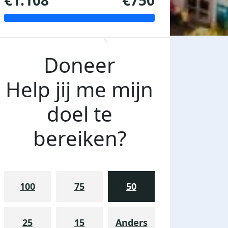
€1.108
€750
Doneer
Help jij me mijn
doel te
bereiken?
100
75
50
25
15
Anders