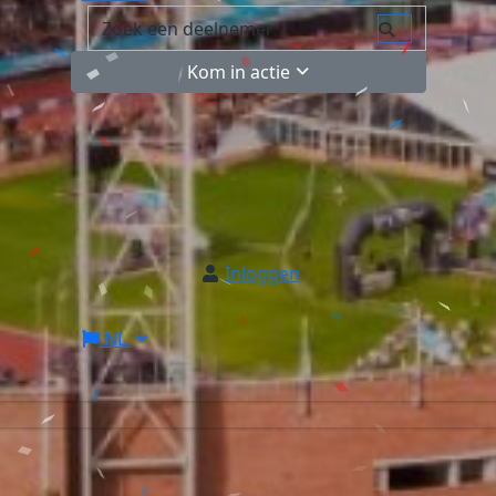
Kom in actie
Inloggen
NL