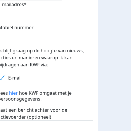
E-mailadres*
Mobiel nummer
Ik blijf graag op de hoogte van nieuws,
acties en manieren waarop ik kan
bijdragen aan KWF via:
E-mail
Lees
hier
hoe KWF omgaat met je
persoonsgegevens.
 euro opgehaald: t-shirt
E-mails verstuurd
Laat een bericht achter voor de
iend
actievoerder (optioneel)