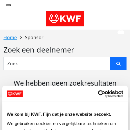
Sponsor
Zoek een deelnemer
We hebben geen zoekresultaten
gevonden
Acties
Welkom bij KWF. Fijn dat je onze website bezoekt.
Actiematerialen
We gebruiken cookies en vergelijkbare technieken om 
Evenementen