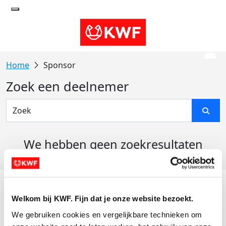
Sponsor
Zoek een deelnemer
We hebben geen zoekresultaten
gevonden
Acties
Welkom bij KWF. Fijn dat je onze website bezoekt.
Actiematerialen
We gebruiken cookies en vergelijkbare technieken om 
Evenementen