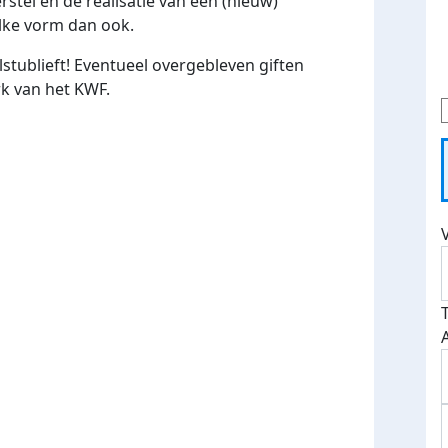
stel en de realisatie van een (nieuw)
ke vorm dan ook.
stublieft! Eventueel overgebleven giften
k van het KWF.