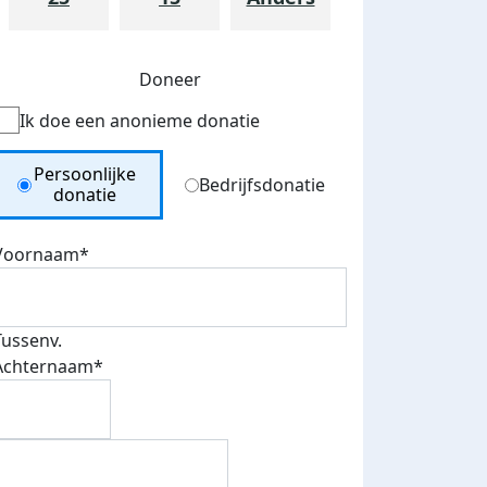
Doneer
Ik doe een anonieme donatie
Donation Type
Persoonlijke
Bedrijfsdonatie
donatie
Voornaam*
Tussenv.
Achternaam*