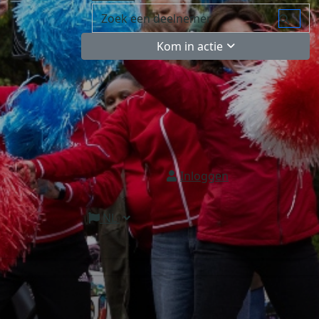
Kom in actie
Inloggen
NL