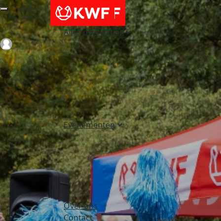
Alles over acties
Login
Evenementen
Over ons
Contact