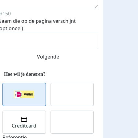
0/150
Naam die op de pagina verschijnt
(optioneel)
teurs
nkt
Volgende
Creditcard
Referentie