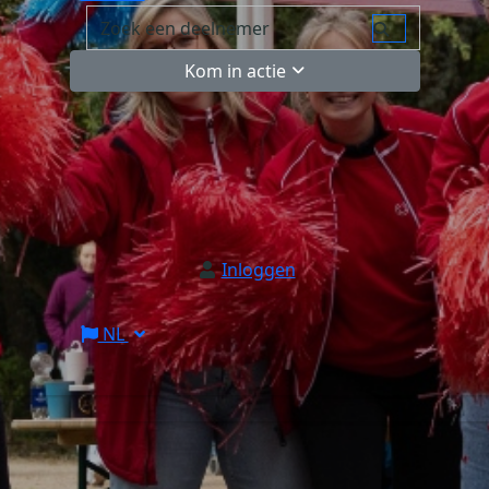
Kom in actie
Inloggen
NL