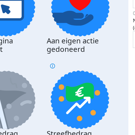
gina
Aan eigen actie
Dona
t
gedoneerd
beda
edrag
Streefbedrag