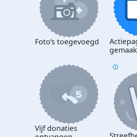
Actiepa
Foto’s toegevoegd
gemaak
Vijf donaties
Streefb
ontvangen