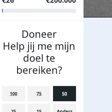
€26
€200.000
Doneer
Help jij me mijn
doel te
bereiken?
100
75
50
25
15
Anders