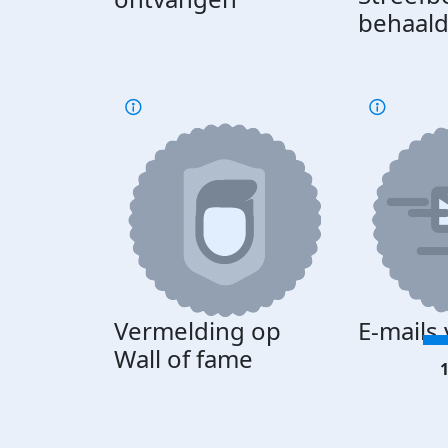
behaal
Vermelding op
E-mails
Wall of fame
1