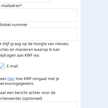
E-mailadres*
Mobiel nummer
Ik blijf graag op de hoogte van nieuws,
acties en manieren waarop ik kan
bijdragen aan KWF via:
E-mail
Lees
hier
hoe KWF omgaat met je
persoonsgegevens.
Laat een bericht achter voor de
actievoerder (optioneel)