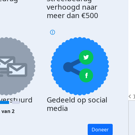
d
verhoogd naar
meer dan €500
 verstuurd
Gedeeld op social
media
 van 2
Doneer