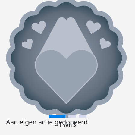
Aan eigen actie gedoneerd
1 van 3