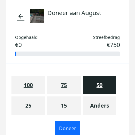
Doneer aan August
arrow_back
Opgehaald
Streefbedrag
€0
€750
100
75
50
25
15
Anders
Doneer