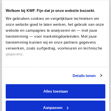
Ik wil bijdragen aan de transactiekosten
en betaal €0.75 extra.
Welkom bij KWF. Fijn dat je onze website bezoekt.
Doneer nu
We gebruiken cookies en vergelijkbare technieken om 
onze website goed te laten werken, het gebruik van onze 
website en campagnes te analyseren en — met jouw 
toestemming — voor marketingdoeleinden. Met jouw 
toestemming kunnen wij en onze partners gegevens 
verwerken, zoals surfgedrag, voorkeuren en technische 
Opgehaald
Streefbedrag
gegevens.
€0
€750
Deze gegevens helpen ons om campagnes te meten, 
Doneer
prestaties te verbeteren en relevante KWF-content te 
Details tonen
tonen. Je kunt je toestemming op elk moment wijzigen of 
August's badges
intrekken via Cookie instellingen onderaan de pagina. De 
lijst met cookies is te vinden in het tabblad “details”.
Alles toestaan
Aanpassen