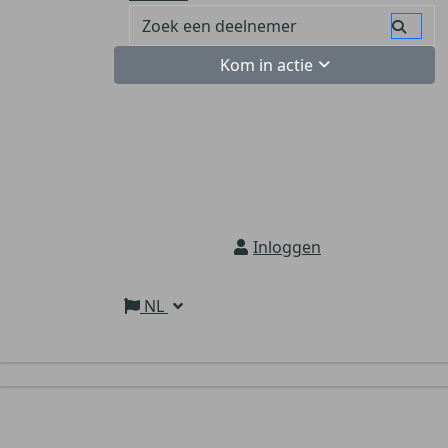
Kom in actie
Inloggen
NL