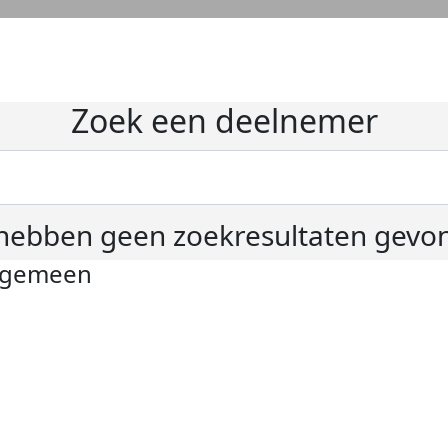
Zoek een deelnemer
hebben geen zoekresultaten gevo
lgemeen
ivacyverklaring
okie instellingen
gemene voorwaarden
er KWF Kankerbestrijding