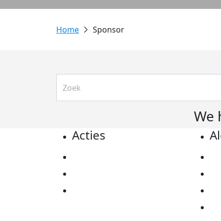
Sponsor
We 
Acties
A
Actiematerialen
Pr
Evenementen
Co
Kom in actie
Al
Ov