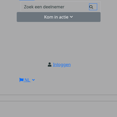
Kom in actie
Inloggen
NL