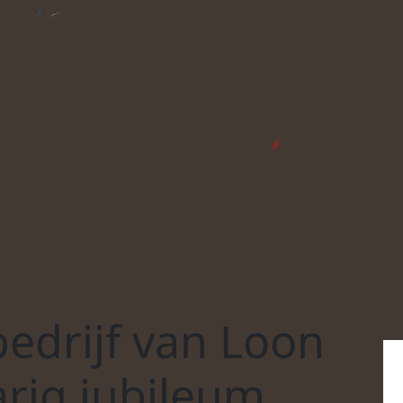
edrijf van Loon
arig jubileum