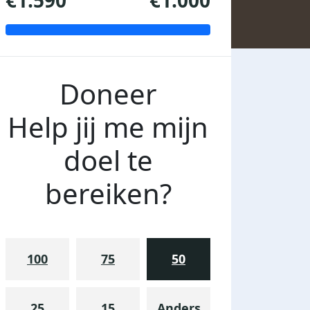
€1.590
€1.000
Doneer
Help jij me mijn
doel te
bereiken?
100
75
50
25
15
Anders