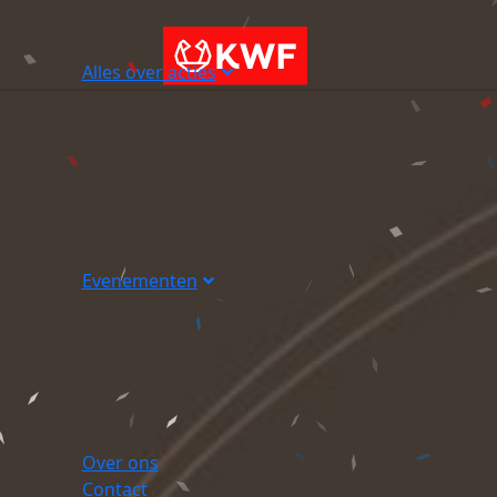
Alles over acties
Evenementen
Over ons
Contact