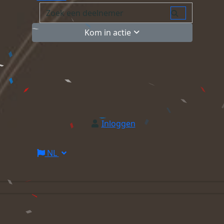
Kom in actie
Inloggen
NL