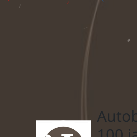
Autob
100 j