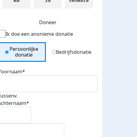
Doneer
Ik doe een anonieme donatie
Donation Type
Persoonlijke
Bedrijfsdonatie
donatie
Voornaam*
Tussenv.
Achternaam*