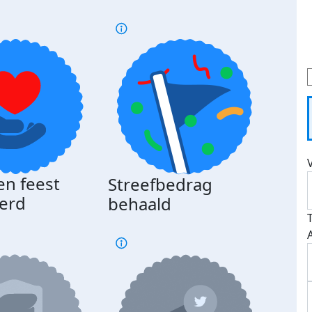
en feest
Streefbedrag
erd
behaald