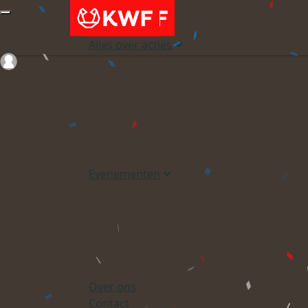
Alles over acties
Login
Evenementen
Over ons
Contact