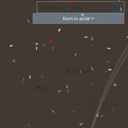
Kom in actie
Inloggen
NL