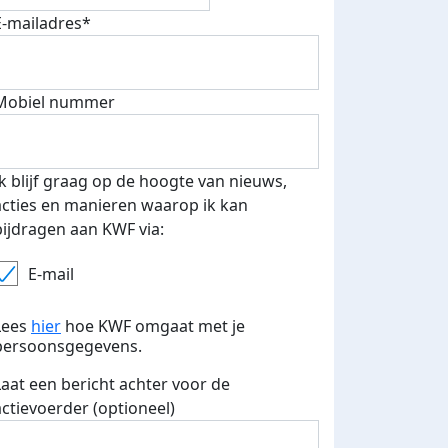
E-mailadres*
Mobiel nummer
Ik blijf graag op de hoogte van nieuws,
acties en manieren waarop ik kan
bijdragen aan KWF via:
E-mail
Lees
hier
hoe KWF omgaat met je
persoonsgegevens.
Laat een bericht achter voor de
actievoerder (optioneel)