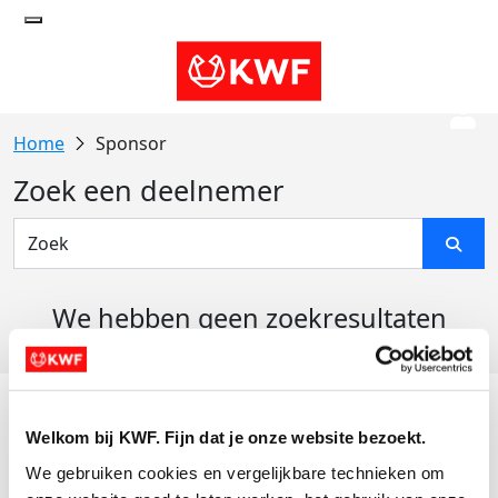
Sponsor
Zoek een deelnemer
We hebben geen zoekresultaten
gevonden
Acties
Welkom bij KWF. Fijn dat je onze website bezoekt.
Actiematerialen
We gebruiken cookies en vergelijkbare technieken om 
Evenementen