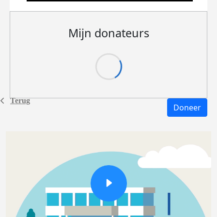
Mijn donateurs
Terug
Doneer