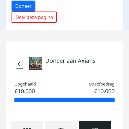
Doneer
Deel deze pagina
Doneer aan Axians
arrow_back
Opgehaald
Streefbedrag
€10.000
€10.000