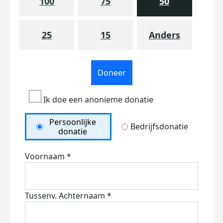
100
75
50
25
15
Anders
Doneer
Ik doe een anonieme donatie
Persoonlijke
Bedrijfsdonatie
donatie
Voornaam *
Tussenv.
Achternaam *