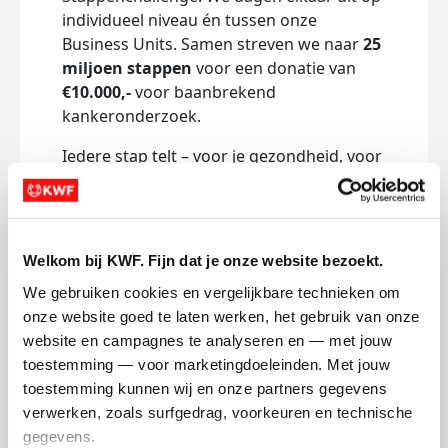
individueel niveau én tussen onze
Business Units. Samen streven we naar
25
miljoen stappen
voor een donatie van
€10.000,-
voor baanbrekend
kankeronderzoek.
Iedere stap telt – voor je gezondheid, voor
je team én voor iedereen die geraakt
wordt door kanker. En als extra motivatie:
de drie medewerkers die individueel de
meeste stappen zetten, winnen een mooie
Welkom bij KWF. Fijn dat je onze website bezoekt.
prijs!
We gebruiken cookies en vergelijkbare technieken om 
We organiseren per Business Unit een
onze website goed te laten werken, het gebruik van onze 
gezamenlijke wandeltocht, stimuleren
website en campagnes te analyseren en — met jouw 
lunchwandelingen en moedigen aan om
toestemming — voor marketingdoeleinden. Met jouw 
1:1 gesprekken wandelend te voeren. Zo
toestemming kunnen wij en onze partners gegevens 
maken we bewegen makkelijk én leuk.
verwerken, zoals surfgedrag, voorkeuren en technische 
gegevens.