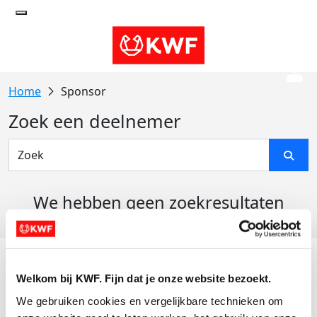
Sponsor
Zoek een deelnemer
We hebben geen zoekresultaten
gevonden
Acties
Welkom bij KWF. Fijn dat je onze website bezoekt.
Actiematerialen
We gebruiken cookies en vergelijkbare technieken om 
Evenementen