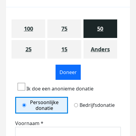
100
75
50
25
15
Anders
Doneer
Ik doe een anonieme donatie
Persoonlijke
Bedrijfsdonatie
donatie
Voornaam *