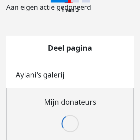
Aan eigen actie gedoneerd
1 van 3
Deel pagina
Aylani's
galerij
Mijn donateurs