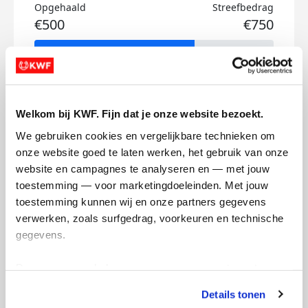
Opgehaald
Streefbedrag
€500
€750
Doneer
Welkom bij KWF. Fijn dat je onze website bezoekt.
Mijn activiteiten volgen
We gebruiken cookies en vergelijkbare technieken om 
onze website goed te laten werken, het gebruik van onze 
website en campagnes te analyseren en — met jouw 
toestemming — voor marketingdoeleinden. Met jouw 
toestemming kunnen wij en onze partners gegevens 
56
verwerken, zoals surfgedrag, voorkeuren en technische 
kms
gegevens.
Deze gegevens helpen ons om campagnes te meten, 
Aylani's badges
prestaties te verbeteren en relevante KWF-content te 
Details tonen
tonen. Je kunt je toestemming op elk moment wijzigen of 