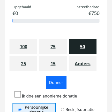
Opgehaald
Streefbedrag
€0
€750
100
75
50
25
15
Anders
Doneer
Ik doe een anonieme donatie
Persoonlijke
Bedrijfsdonatie
donatie