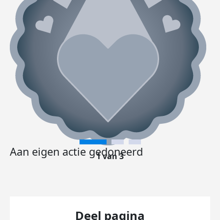
Aan eigen actie gedoneerd
1 van 3
Deel pagina