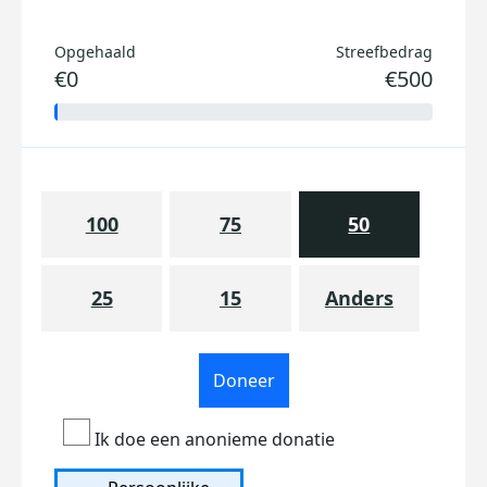
Opgehaald
Streefbedrag
€0
€500
100
75
50
25
15
Anders
Doneer
Ik doe een anonieme donatie