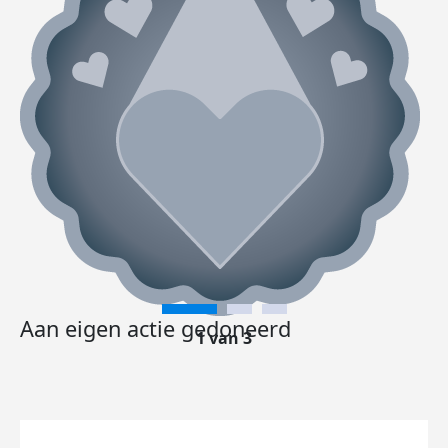
Aan eigen actie gedoneerd
1 van 3