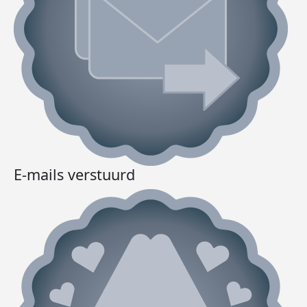
E-mails verstuurd