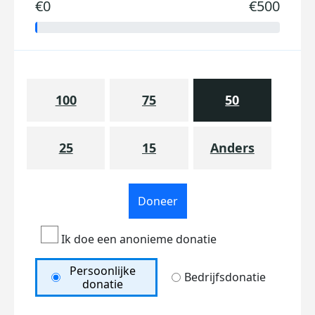
€0
€500
100
75
50
25
15
Anders
Doneer
Ik doe een anonieme donatie
Persoonlijke
Bedrijfsdonatie
donatie