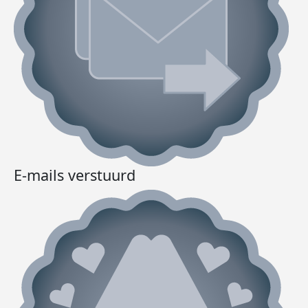
E-mails verstuurd