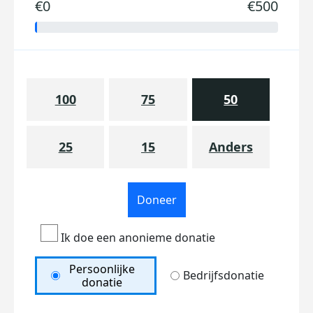
€0
€500
100
75
50
25
15
Anders
Doneer
Ik doe een anonieme donatie
Persoonlijke
Bedrijfsdonatie
donatie