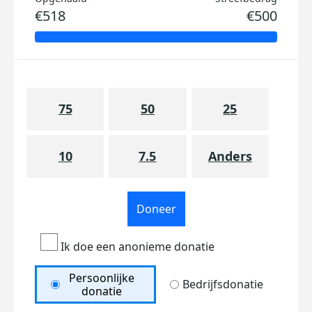
€518
€500
75
50
25
10
7.5
Anders
Doneer
Ik doe een anonieme donatie
Persoonlijke
Bedrijfsdonatie
donatie