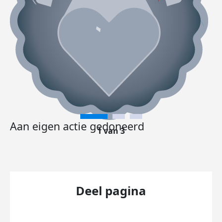
Aan eigen actie gedoneerd
1 van 3
Deel pagina