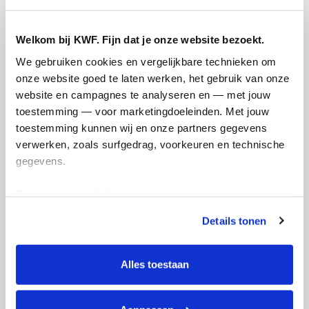
Opgehaald
Streefbedrag
Welkom bij KWF. Fijn dat je onze website bezoekt.
€518
€500
We gebruiken cookies en vergelijkbare technieken om 
onze website goed te laten werken, het gebruik van onze 
Doneer
website en campagnes te analyseren en — met jouw 
toestemming — voor marketingdoeleinden. Met jouw 
toestemming kunnen wij en onze partners gegevens 
Babette's badges
verwerken, zoals surfgedrag, voorkeuren en technische 
gegevens.
Deze gegevens helpen ons om campagnes te meten, 
prestaties te verbeteren en relevante KWF-content te 
Details tonen
tonen. Je kunt je toestemming op elk moment wijzigen of 
intrekken via Cookie instellingen onderaan de pagina. De 
lijst met cookies is te vinden in het tabblad “details”.
Alles toestaan