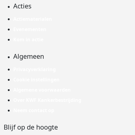
Acties
Actiematerialen
Evenementen
Kom in actie
Algemeen
Privacyverklaring
Cookie instellingen
Algemene voorwaarden
Over KWF Kankerbestrijding
Neem contact op
Blijf op de hoogte