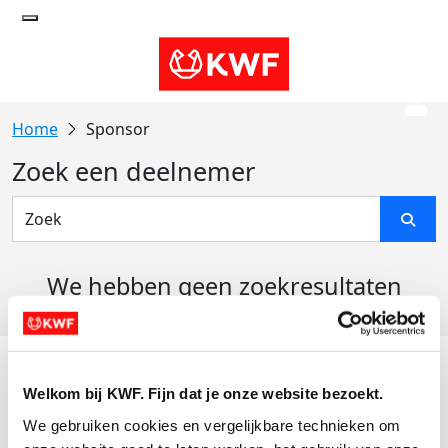
Sponsor
Zoek een deelnemer
We hebben geen zoekresultaten
gevonden
Acties
Welkom bij KWF. Fijn dat je onze website bezoekt.
Actiematerialen
We gebruiken cookies en vergelijkbare technieken om 
Evenementen