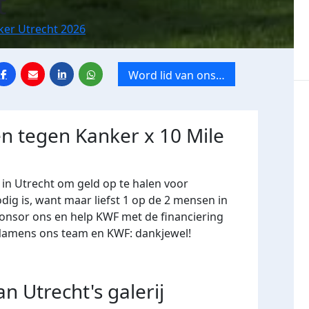
t
ker Utrecht 2026
Word lid van ons
team
n tegen Kanker x 10 Mile
 in Utrecht
om geld op te halen voor
ig is, want maar liefst 1 op de 2 mensen in
ponsor ons en help KWF met de financiering
 Namens ons team en KWF: dankjewel!
an Utrecht's
galerij