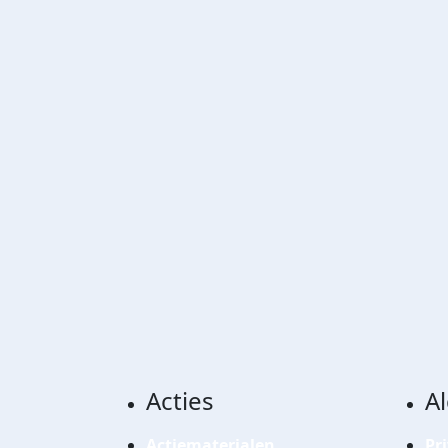
Acties
A
Actiematerialen
Pr