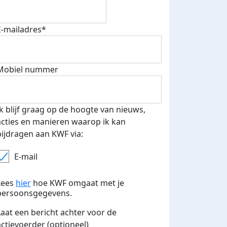
E-mailadres*
Mobiel nummer
Ik blijf graag op de hoogte van nieuws,
acties en manieren waarop ik kan
bijdragen aan KWF via:
E-mail
Lees
hier
hoe KWF omgaat met je
persoonsgegevens.
Laat een bericht achter voor de
actievoerder (optioneel)