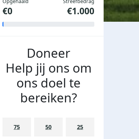
Opgehaald
Streefbedrag
€0
€1.000
Doneer
Help jij ons om
ons doel te
bereiken?
75
50
25