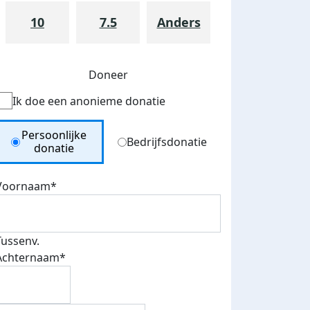
10
7.5
Anders
Doneer
Ik doe een anonieme donatie
Donation Type
Persoonlijke
Bedrijfsdonatie
donatie
Voornaam*
Tussenv.
Achternaam*