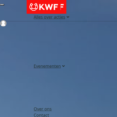
Alles over acties
Login
Evenementen
Over ons
Contact