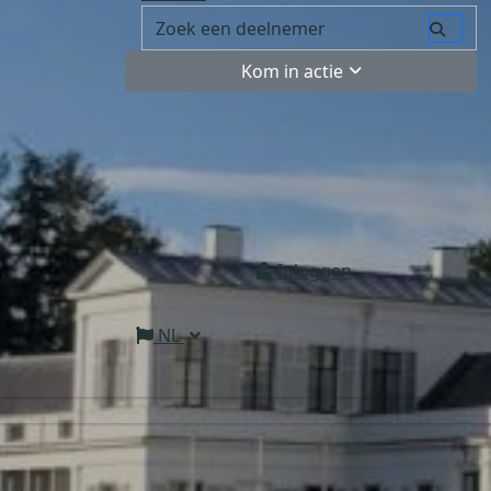
Kom in actie
Inloggen
NL