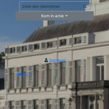
Kom in actie
Inloggen
NL