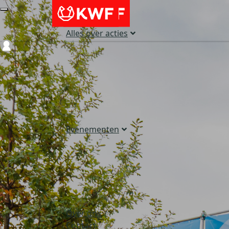
Alles over acties
Login
Evenementen
Over ons
Contact