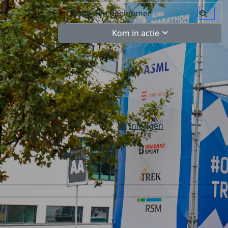
Kom in actie
Inloggen
NL