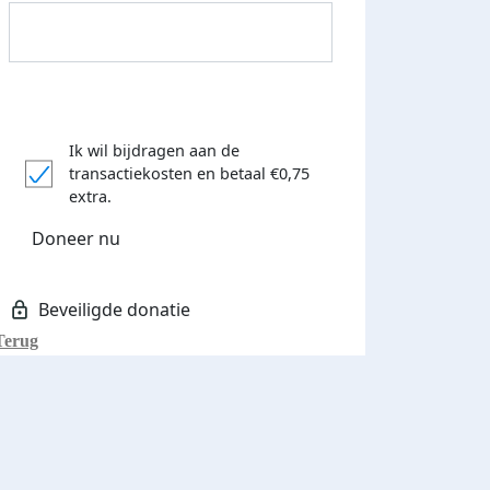
Ik wil bijdragen aan de
transactiekosten
en betaal €0,75
Donateurs bedankt
extra.
Doneer nu
Terug