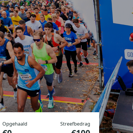
Opgehaald
Streefbedrag