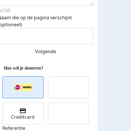
0/150
Naam die op de pagina verschijnt
(optioneel)
Streefbedrag verhoogd
Volgende
Creditcard
Referentie