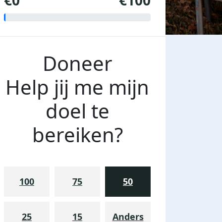
€0
€100
Doneer
Help jij me mijn
doel te
bereiken?
100
75
50
25
15
Anders