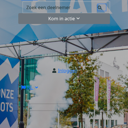
Kom in actie
Inloggen
NL