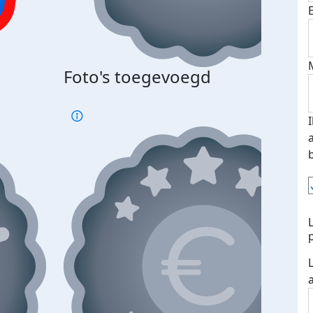
Bij 
Foto's toegevoegd
je je