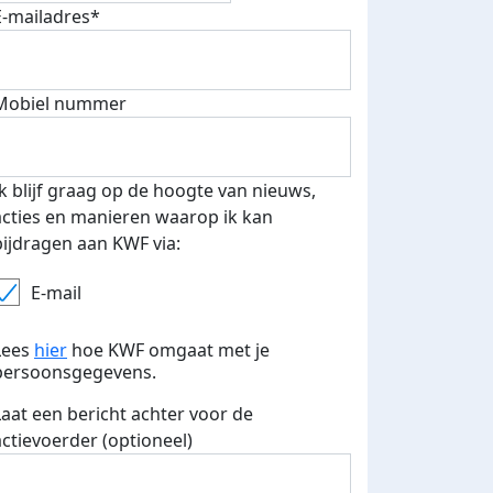
E-mailadres*
500 euro aan donaties ontvang
Mobiel nummer
E-mails verstuurd
 speciale KWF t-shirt!
Ik blijf graag op de hoogte van nieuws,
acties en manieren waarop ik kan
bijdragen aan KWF via:
E-mail
Lees
hier
hoe KWF omgaat met je
persoonsgegevens.
Laat een bericht achter voor de
actievoerder (optioneel)