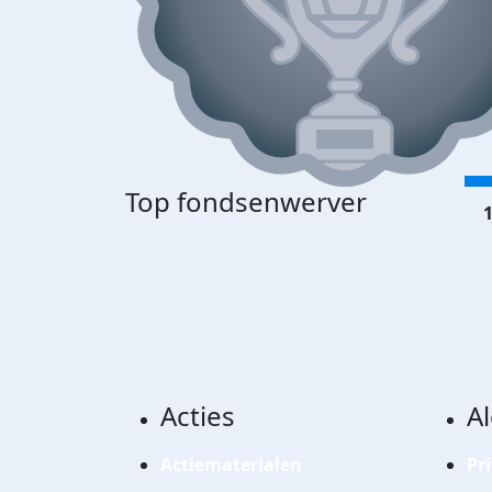
Top fondsenwerver
1
Acties
A
Actiematerialen
Pr