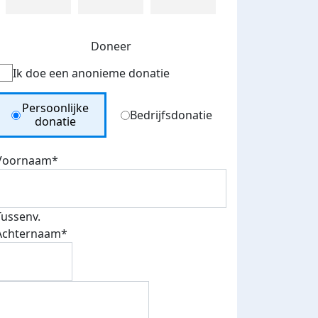
Doneer
Ik doe een anonieme donatie
Donation Type
Persoonlijke
Bedrijfsdonatie
donatie
Voornaam*
Tussenv.
Achternaam*