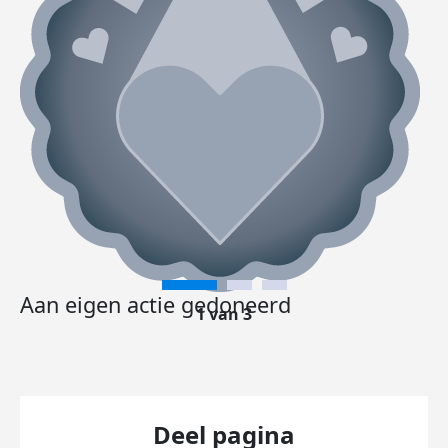
Aan eigen actie gedoneerd
1 van 3
Deel pagina