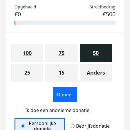
Opgehaald
Streefbedrag
€0
€500
100
75
50
25
15
Anders
Doneer
Ik doe een anonieme donatie
Persoonlijke
Bedrijfsdonatie
donatie