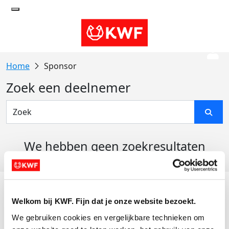
Sponsor
Zoek een deelnemer
We hebben geen zoekresultaten
gevonden
Acties
Welkom bij KWF. Fijn dat je onze website bezoekt.
Actiematerialen
We gebruiken cookies en vergelijkbare technieken om 
Evenementen