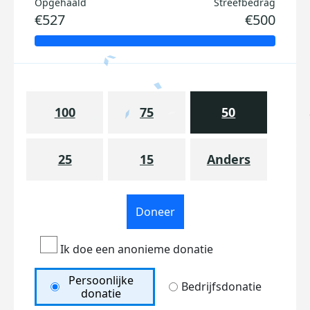
Opgehaald
Streefbedrag
€527
€500
100
75
50
25
15
Anders
Doneer
Ik doe een anonieme donatie
Persoonlijke
Bedrijfsdonatie
donatie