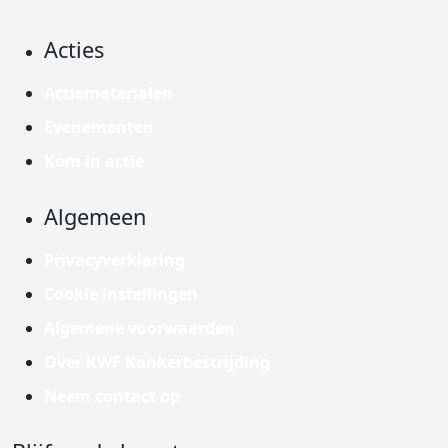
Acties
Actiematerialen
Evenementen
Kom in actie
Algemeen
Privacyverklaring
Cookie instellingen
Algemene voorwaarden
Over KWF Kankerbestrijding
Neem contact op