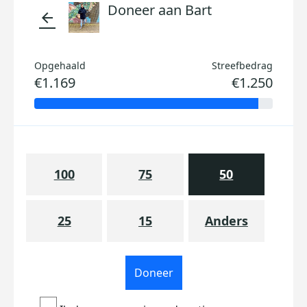
Doneer aan Bart
arrow_back
Opgehaald
Streefbedrag
€1.169
€1.250
100
75
50
25
15
Anders
Doneer