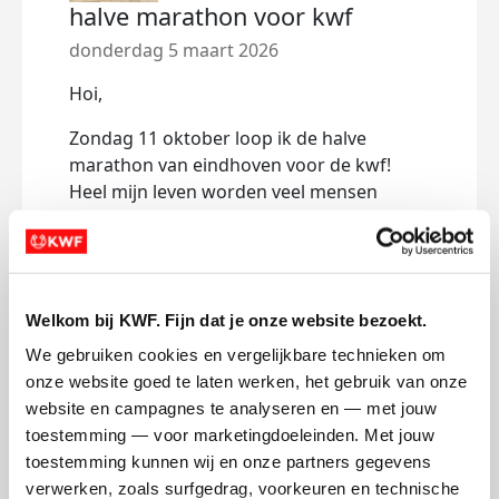
halve marathon voor kwf
donderdag 5 maart 2026
Hoi,
Zondag 11 oktober loop ik de halve
marathon van eindhoven voor de kwf!
Heel mijn leven worden veel mensen
getroffen met deze verschrikkelijke ziekte
en heb hier altijd al iets voor willen doen!
Dit jaar word het dat jaar!
Welkom bij KWF. Fijn dat je onze website bezoekt.
Deel op
We gebruiken cookies en vergelijkbare technieken om 
onze website goed te laten werken, het gebruik van onze 
website en campagnes te analyseren en — met jouw 
Mijn activiteiten volgen
toestemming — voor marketingdoeleinden. Met jouw 
toestemming kunnen wij en onze partners gegevens 
verwerken, zoals surfgedrag, voorkeuren en technische 