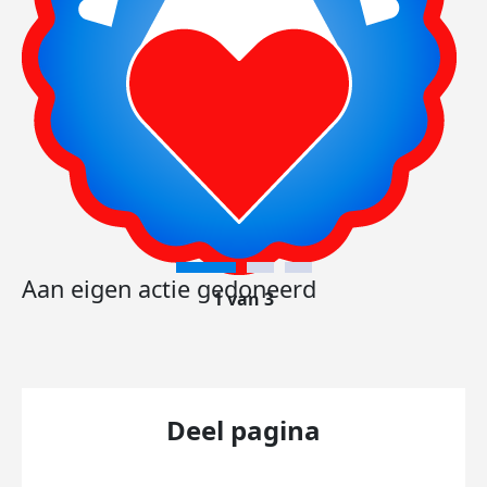
Aan eigen actie gedoneerd
1 van 3
Deel pagina