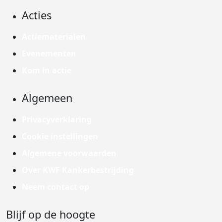
Acties
Actiematerialen
Evenementen
Kom in actie
Algemeen
Privacyverklaring
Cookie instellingen
Algemene voorwaarden
Over KWF Kankerbestrijding
Neem contact op
Blijf op de hoogte