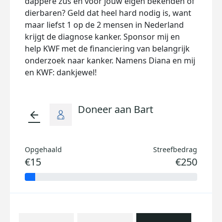
dappere zus en voor jouw eigen bekenden of
dierbaren? Geld dat heel hard nodig is, want
maar liefst 1 op de 2 mensen in Nederland
krijgt de diagnose kanker. Sponsor mij en
help KWF met de financiering van belangrijk
onderzoek naar kanker. Namens Diana en mij
en KWF: dankjewel!
Doneer aan Bart
arrow_back
Opgehaald
Streefbedrag
€15
€250