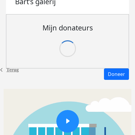
Bart's
galerij
Mijn donateurs
Terug
Doneer