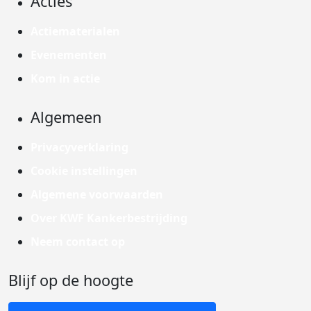
Acties
Actiematerialen
Evenementen
Kom in actie
Algemeen
Privacyverklaring
Cookie instellingen
Algemene voorwaarden
Over KWF Kankerbestrijding
Neem contact op
Blijf op de hoogte