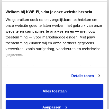
Referentie
Welkom bij KWF. Fijn dat je onze website bezoekt.
We gebruiken cookies en vergelijkbare technieken om 
onze website goed te laten werken, het gebruik van onze 
website en campagnes te analyseren en — met jouw 
toestemming — voor marketingdoeleinden. Met jouw 
toestemming kunnen wij en onze partners gegevens 
Ik wil bijdragen aan de transactiekosten
verwerken, zoals surfgedrag, voorkeuren en technische 
en betaal €0.75 extra.
gegevens.
Doneer nu
Deze gegevens helpen ons om campagnes te meten, 
prestaties te verbeteren en relevante KWF-content te 
Details tonen
tonen. Je kunt je toestemming op elk moment wijzigen of 
intrekken via Cookie instellingen onderaan de pagina. De 
lijst met cookies is te vinden in het tabblad “details”.
Alles toestaan
Opgehaald
Streefbedrag
€15
€250
Aanpassen