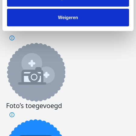
Doneer
Word lid van ons team
Weigeren
Bart's badges
Foto’s toegevoegd