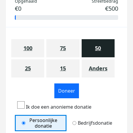
Opgehaald
Streefbedrag
€0
€500
100
75
50
25
15
Anders
Doneer
Ik doe een anonieme donatie
Persoonlijke
Bedrijfsdonatie
donatie