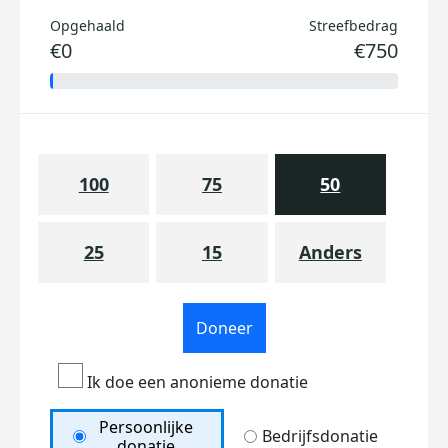
Opgehaald
Streefbedrag
€0
€750
100
75
50
25
15
Anders
Doneer
Ik doe een anonieme donatie
Persoonlijke
Bedrijfsdonatie
donatie