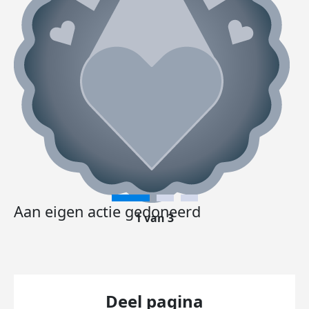
Aan eigen actie gedoneerd
1 van 3
Deel pagina