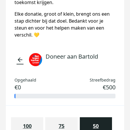
toekomst krijgen.
Elke donatie, groot of klein, brengt ons een
stap dichter bij dat doel. Bedankt voor je
steun en voor het helpen maken van een
verschil. 💛
Doneer aan Bartold
arrow_back
Opgehaald
Streefbedrag
€0
€500
100
75
50