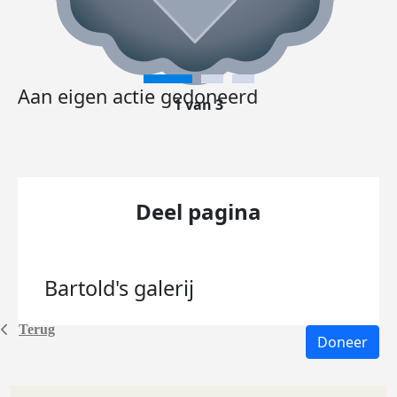
Aan eigen actie gedoneerd
1 van 3
Deel pagina
Bartold's
galerij
Terug
Doneer