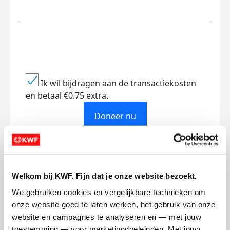
Ik wil bijdragen aan de transactiekosten
en betaal €0.75 extra.
Doneer nu
Welkom bij KWF. Fijn dat je onze website bezoekt.
Opgehaald
Streefbedrag
€0
€500
We gebruiken cookies en vergelijkbare technieken om 
onze website goed te laten werken, het gebruik van onze 
website en campagnes te analyseren en — met jouw 
Doneer
toestemming — voor marketingdoeleinden. Met jouw 