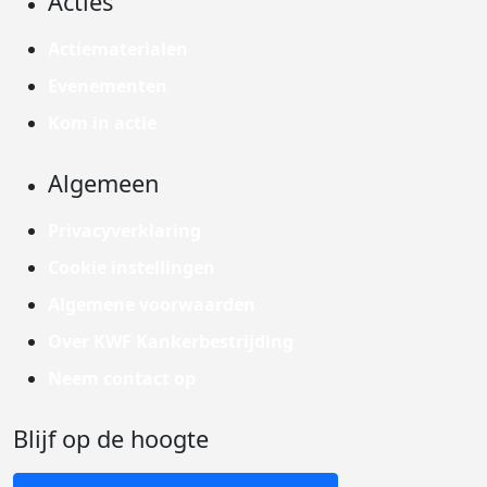
Acties
Actiematerialen
Evenementen
Kom in actie
Algemeen
Privacyverklaring
Cookie instellingen
Algemene voorwaarden
Over KWF Kankerbestrijding
Neem contact op
Blijf op de hoogte