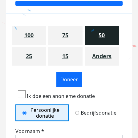
100
75
50
25
15
Anders
Doneer
Ik doe een anonieme donatie
Persoonlijke
Bedrijfsdonatie
donatie
Voornaam *