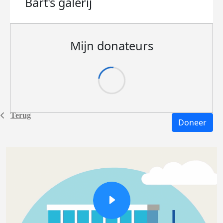
Bart's
galerij
Mijn donateurs
Terug
Doneer