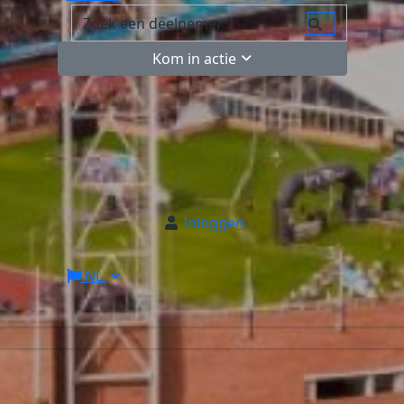
Kom in actie
Inloggen
NL