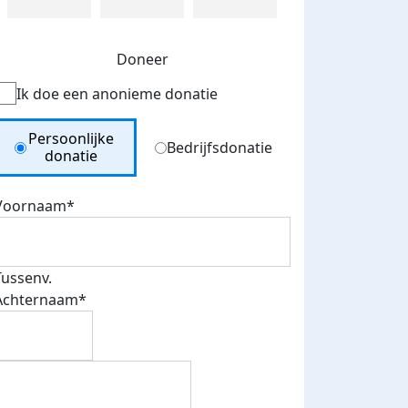
Doneer
Ik doe een anonieme donatie
Donation Type
Persoonlijke
Bedrijfsdonatie
donatie
Voornaam*
Tussenv.
Achternaam*