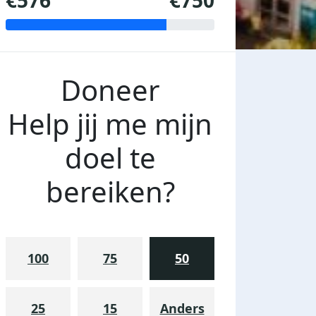
€576
€750
Doneer
Help jij me mijn
doel te
bereiken?
100
75
50
25
15
Anders