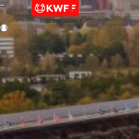
Alles over acties
Login
Evenementen
Over ons
Contact