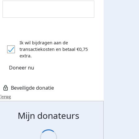
Ik wil bijdragen aan de
transactiekosten
en betaal €0,75
extra.
Donateurs bedankt
Doneer nu
Terug
Mijn donateurs