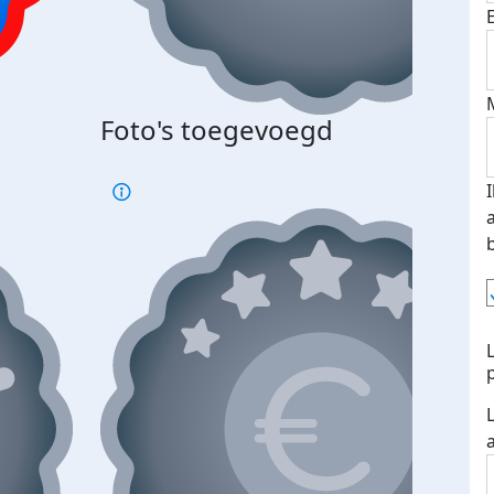
Foto's toegevoegd
€500
verd