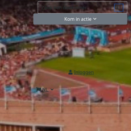
Kom in actie
Inloggen
NL