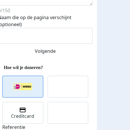
0/150
Naam die op de pagina verschijnt
(optioneel)
Streefbedrag verhoogd
Volgende
Creditcard
Referentie