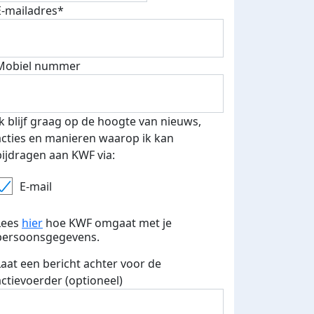
E-mailadres*
Mobiel nummer
 euro opgehaald: t-shirt
E-mails verstuurd
iend
Ik blijf graag op de hoogte van nieuws,
acties en manieren waarop ik kan
bijdragen aan KWF via:
E-mail
Lees
hier
hoe KWF omgaat met je
persoonsgegevens.
Laat een bericht achter voor de
actievoerder (optioneel)