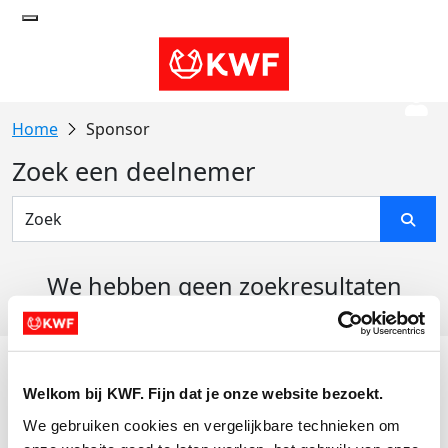
Sponsor
Zoek een deelnemer
We hebben geen zoekresultaten
gevonden
Acties
Welkom bij KWF. Fijn dat je onze website bezoekt.
Actiematerialen
We gebruiken cookies en vergelijkbare technieken om 
Evenementen