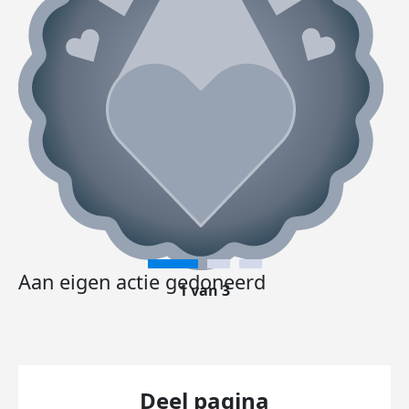
Aan eigen actie gedoneerd
1 van 3
Deel pagina