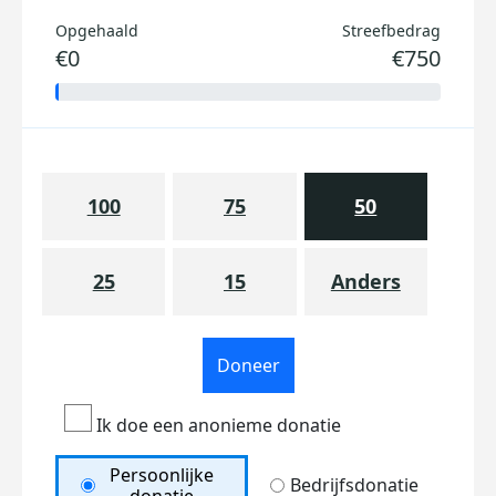
Opgehaald
Streefbedrag
€0
€750
100
75
50
25
15
Anders
Doneer
Ik doe een anonieme donatie
Persoonlijke
Bedrijfsdonatie
donatie