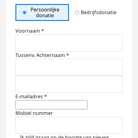
Persoonlijke
Bedrijfsdonatie
donatie
Voornaam *
Tussenv.
Achternaam *
E-mailadres *
Mobiel nummer
Ik blijf graag op de hoogte van nieuws,