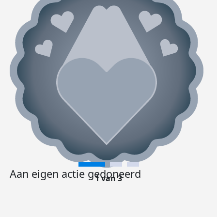
Aan eigen actie gedoneerd
1 van 3