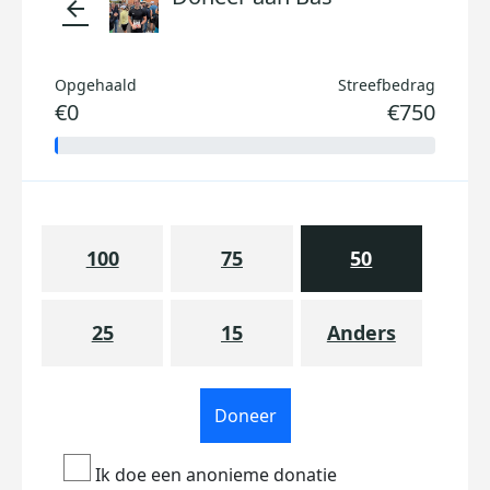
arrow_back
Opgehaald
Streefbedrag
€0
€750
100
75
50
25
15
Anders
Doneer
Ik doe een anonieme donatie