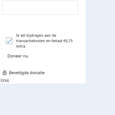
Ik wil bijdragen aan de
transactiekosten
en betaal €0,75
Donateurs bedankt
extra.
Doneer nu
Terug