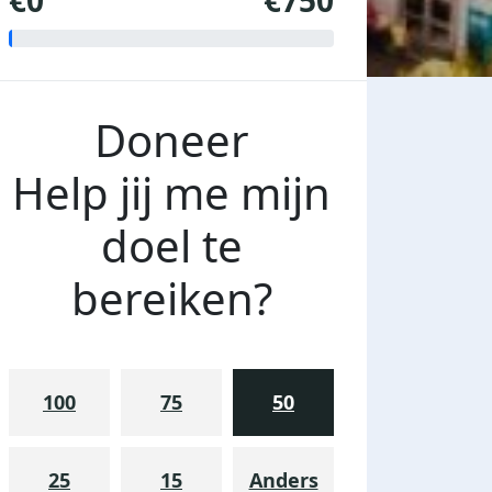
€0
€750
Doneer
Help jij me mijn
doel te
bereiken?
100
75
50
25
15
Anders