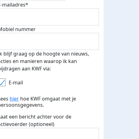
E-mailadres*
Mobiel nummer
 euro opgehaald: t-shirt
E-mails verstuurd
iend
Ik blijf graag op de hoogte van nieuws,
acties en manieren waarop ik kan
bijdragen aan KWF via:
E-mail
Lees
hier
hoe KWF omgaat met je
persoonsgegevens.
Laat een bericht achter voor de
actievoerder (optioneel)