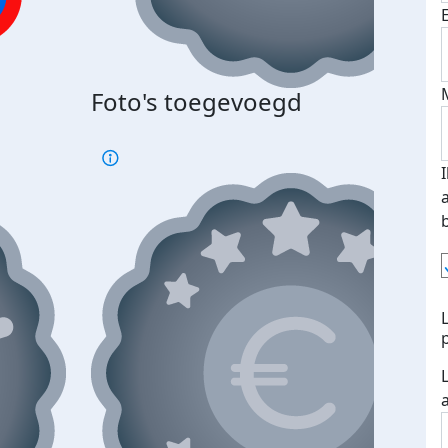
Foto's toegevoegd
€500
verd