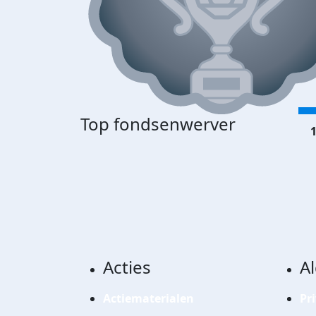
Top fondsenwerver
1
Acties
A
Actiematerialen
Pr