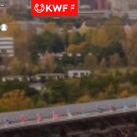
Alles over acties
Login
Evenementen
Over ons
Contact