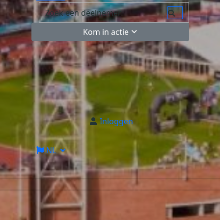
Kom in actie
Inloggen
NL