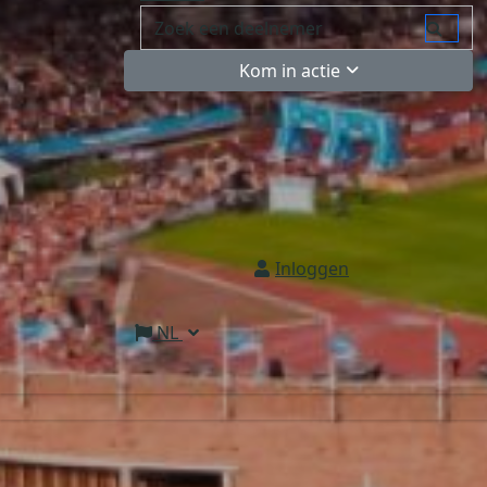
Kom in actie
Inloggen
NL