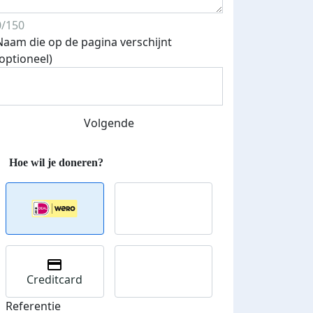
0/150
Naam die op de pagina verschijnt
(optioneel)
Streefbedrag verhoogd
Volgende
Creditcard
Referentie