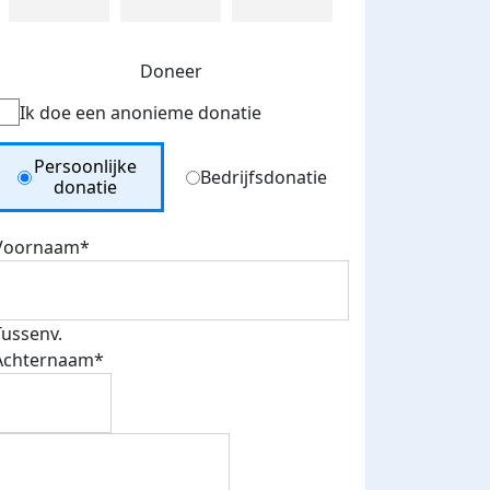
Doneer
Ik doe een anonieme donatie
Donation Type
Persoonlijke
Bedrijfsdonatie
donatie
Voornaam*
Tussenv.
Achternaam*