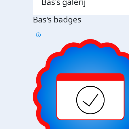
Bas's
galerij
Bas's badges