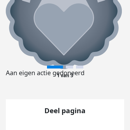
Aan eigen actie gedoneerd
1 van 3
Deel pagina