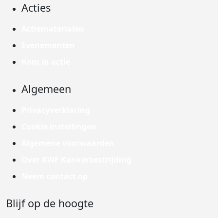
Acties
Actiematerialen
Evenementen
Kom in actie
Algemeen
Privacyverklaring
Cookie instellingen
Algemene voorwaarden
Over KWF Kankerbestrijding
Neem contact op
Blijf op de hoogte