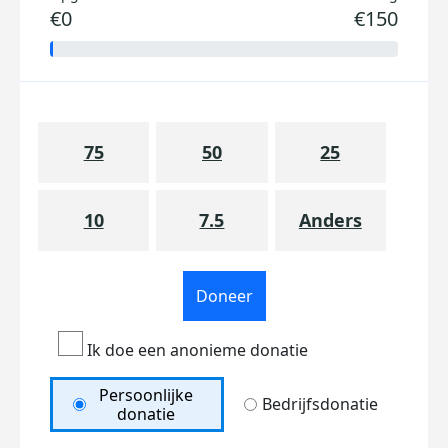
€0
€150
75
50
25
10
7.5
Anders
Doneer
Ik doe een anonieme donatie
Persoonlijke
Bedrijfsdonatie
donatie