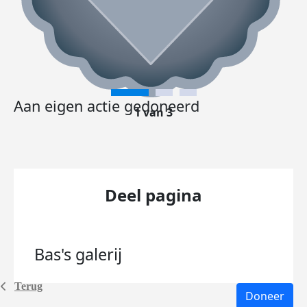
Aan eigen actie gedoneerd
1 van 3
Deel pagina
Bas's
galerij
Terug
Doneer