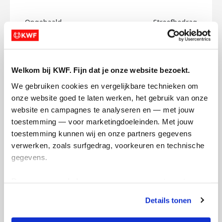
Opgehaald
Streefbedrag
€0
€150
Doneer
Welkom bij KWF. Fijn dat je onze website bezoekt.
We gebruiken cookies en vergelijkbare technieken om 
Bas's badges
onze website goed te laten werken, het gebruik van onze 
website en campagnes te analyseren en — met jouw 
toestemming — voor marketingdoeleinden. Met jouw 
toestemming kunnen wij en onze partners gegevens 
verwerken, zoals surfgedrag, voorkeuren en technische 
gegevens.
Deze gegevens helpen ons om campagnes te meten, 
prestaties te verbeteren en relevante KWF-content te 
Details tonen
tonen. Je kunt je toestemming op elk moment wijzigen of 
intrekken via Cookie instellingen onderaan de pagina. De 