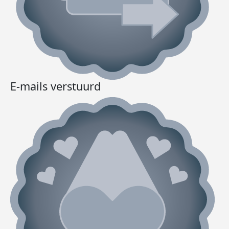
E-mails verstuurd