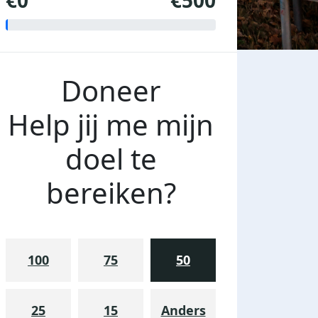
€0
€500
Doneer
Help jij me mijn
doel te
bereiken?
100
75
50
25
15
Anders