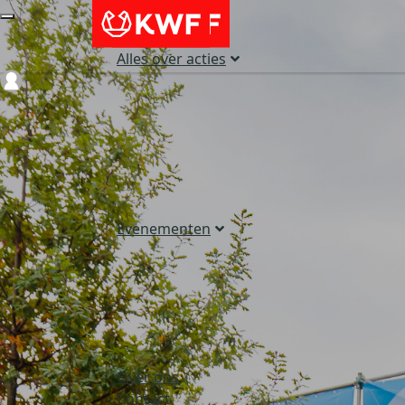
Alles over acties
Login
Evenementen
Over ons
Contact