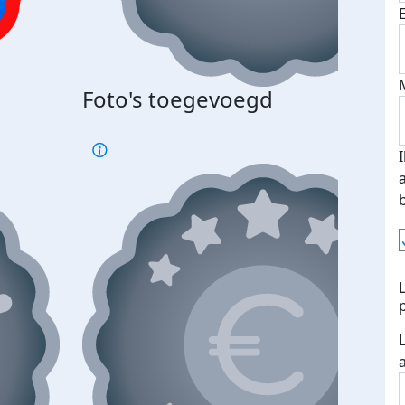
Bij 
Foto's toegevoegd
je je