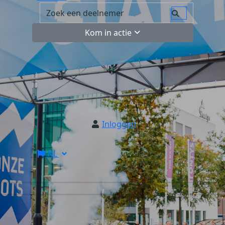
Kom in actie
Inloggen
NL