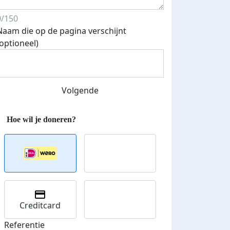
0/150
Naam die op de pagina verschijnt
(optioneel)
Streefbedrag verhoogd
Volgende
Creditcard
Referentie