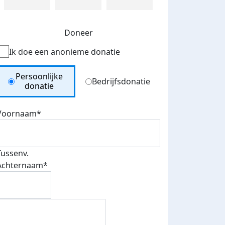
Doneer
Ik doe een anonieme donatie
Donation Type
Persoonlijke
Bedrijfsdonatie
donatie
Voornaam*
Tussenv.
Achternaam*