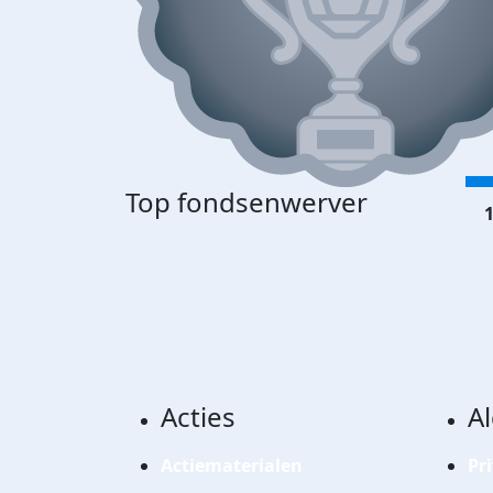
Top fondsenwerver
1
Acties
A
Actiematerialen
Pr