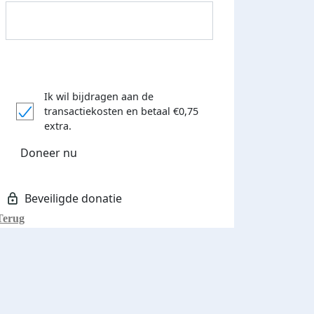
Ik wil bijdragen aan de
transactiekosten
en betaal €0,75
Donateurs bedankt
extra.
Doneer nu
Terug