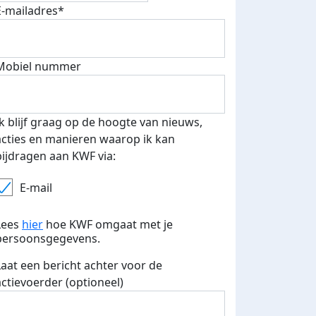
E-mailadres*
500 euro aan donaties ontvang
Mobiel nummer
E-mails verstuurd
 speciale KWF t-shirt!
Ik blijf graag op de hoogte van nieuws,
acties en manieren waarop ik kan
bijdragen aan KWF via:
E-mail
Lees
hier
hoe KWF omgaat met je
persoonsgegevens.
Laat een bericht achter voor de
actievoerder (optioneel)