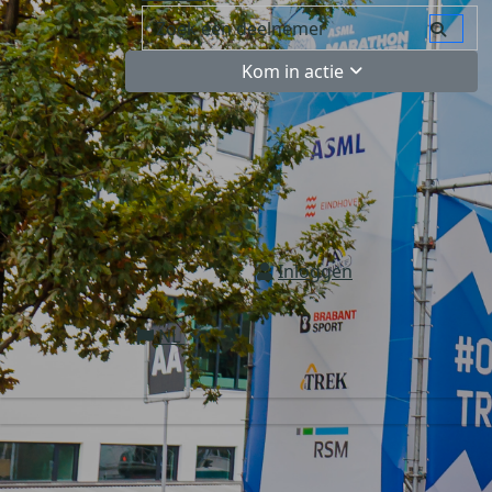
Kom in actie
Inloggen
NL