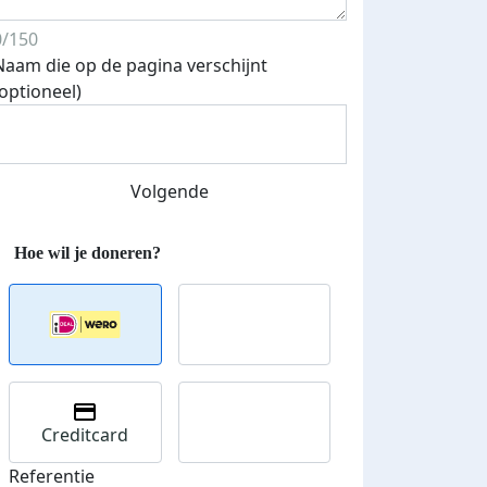
0/150
Naam die op de pagina verschijnt
(optioneel)
Volgende
 euro opgehaald: t-shirt
E-mails verstuurd
Creditcard
iend
Referentie