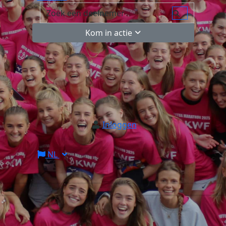
Kom in actie
Inloggen
NL