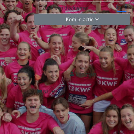
Kom in actie
Inloggen
NL