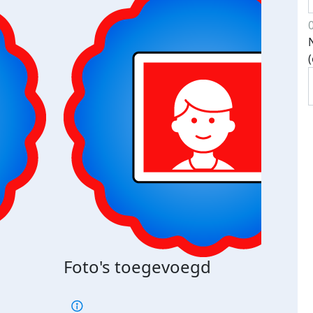
Foto's toegevoegd
€500
verd