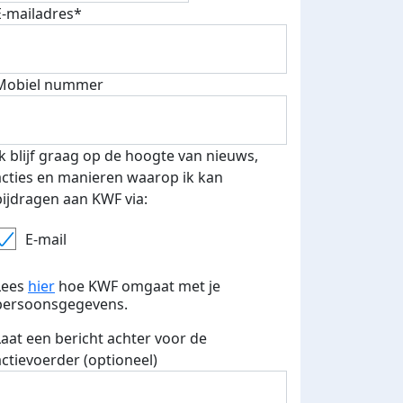
E-mailadres*
Mobiel nummer
Ik blijf graag op de hoogte van nieuws,
acties en manieren waarop ik kan
bijdragen aan KWF via:
E-mail
Lees
hier
hoe KWF omgaat met je
persoonsgegevens.
Laat een bericht achter voor de
actievoerder (optioneel)