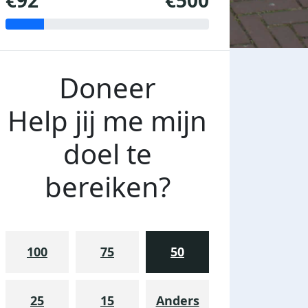
€92
€500
Doneer
Help jij me mijn
doel te
bereiken?
100
75
50
25
15
Anders