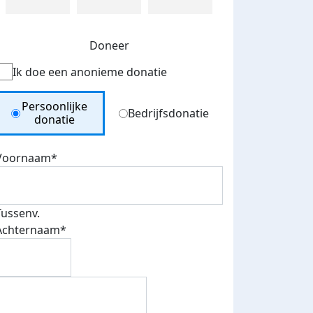
Doneer
Ik doe een anonieme donatie
Donation Type
Persoonlijke
Bedrijfsdonatie
donatie
Voornaam*
Tussenv.
Achternaam*