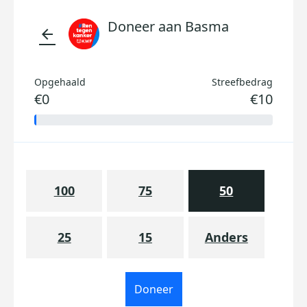
Doneer aan Basma
arrow_back
Opgehaald
Streefbedrag
€0
€10
100
75
50
25
15
Anders
Doneer