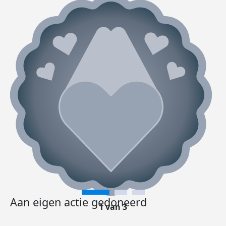
Aan eigen actie gedoneerd
1 van 3