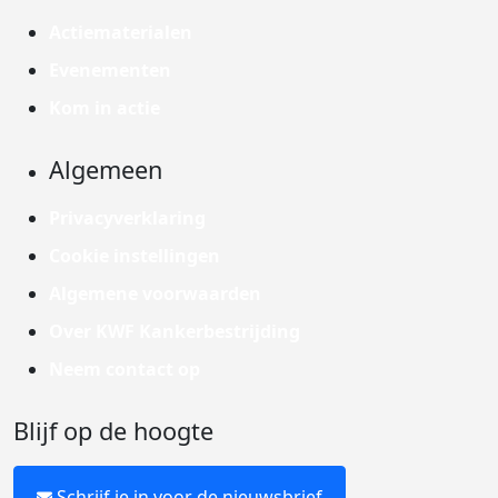
Actiematerialen
Evenementen
Kom in actie
Algemeen
Privacyverklaring
Cookie instellingen
Algemene voorwaarden
Over KWF Kankerbestrijding
Neem contact op
Blijf op de hoogte
Schrijf je in voor de nieuwsbrief