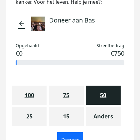
kanker. Voor het leven. Help je mee?;
Doneer aan Bas
arrow_back
Opgehaald
Streefbedrag
€0
€750
100
75
50
25
15
Anders