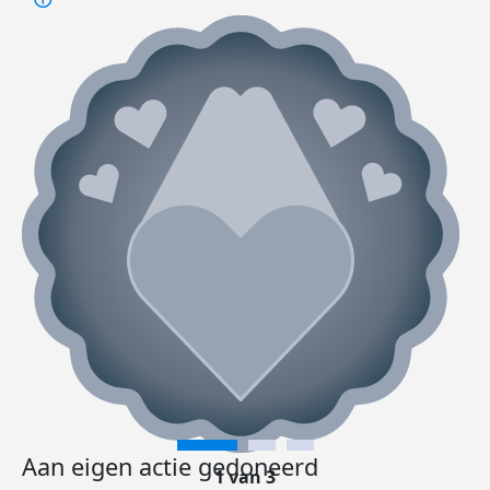
Aan eigen actie gedoneerd
1 van 3