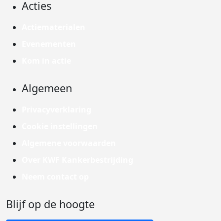
Acties
Actiematerialen
Evenementen
Kom in actie
Algemeen
Privacyverklaring
Cookie instellingen
Algemene voorwaarden
Over KWF Kankerbestrijding
Neem contact op
Blijf op de hoogte