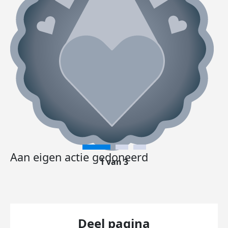
Aan eigen actie gedoneerd
1 van 3
Deel pagina