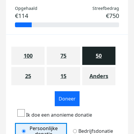
Opgehaald
Streefbedrag
€114
€750
100
75
50
25
15
Anders
Doneer
Ik doe een anonieme donatie
Persoonlijke
Bedrijfsdonatie
donatie