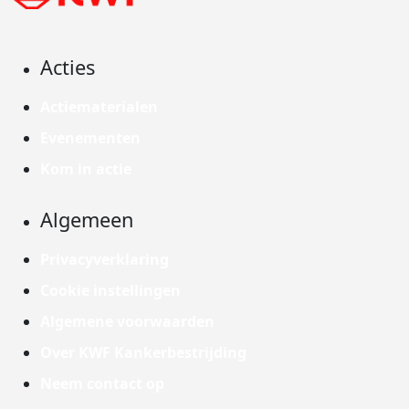
Acties
Actiematerialen
Evenementen
Kom in actie
Algemeen
Privacyverklaring
Cookie instellingen
Algemene voorwaarden
Over KWF Kankerbestrijding
Neem contact op