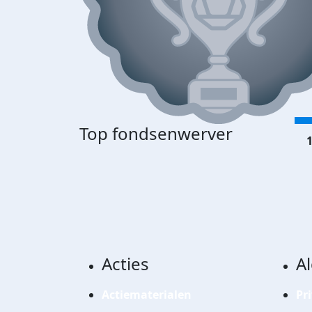
Top fondsenwerver
1
Acties
A
Actiematerialen
Pr