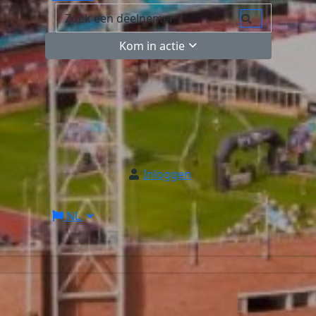
Kom in actie
Inloggen
NL