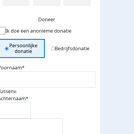
Doneer
Ik doe een anonieme donatie
Donation Type
Persoonlijke
Bedrijfsdonatie
donatie
Voornaam*
Tussenv.
Achternaam*