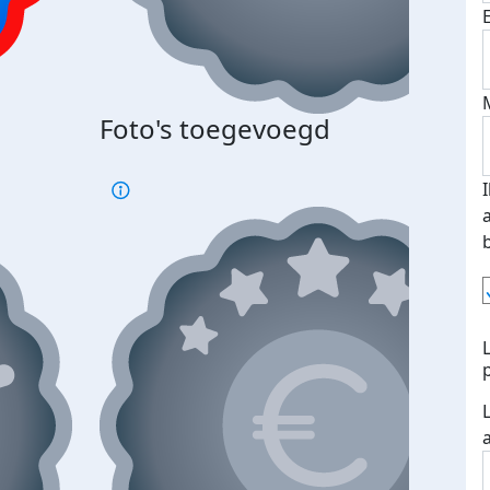
Foto's toegevoegd
€500
verd