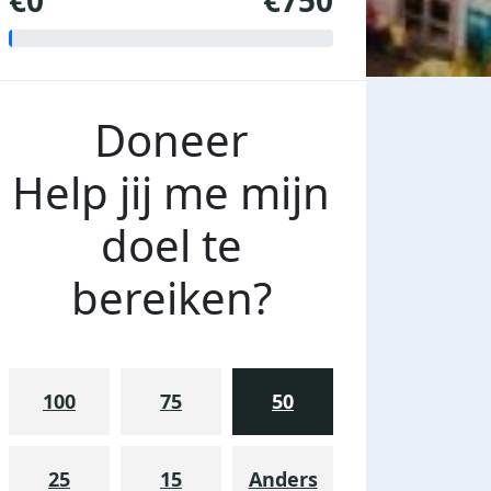
€0
€750
Doneer
Help jij me mijn
doel te
bereiken?
100
75
50
25
15
Anders