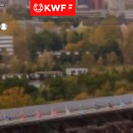
Alles over acties
Login
Evenementen
Over ons
Contact