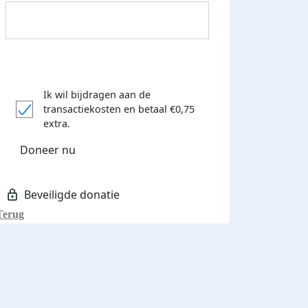
Ik wil bijdragen aan de
transactiekosten
en betaal €0,75
extra.
Donateurs bedankt
Doneer nu
Terug