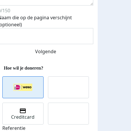
0/150
Naam die op de pagina verschijnt
(optioneel)
Streefbedrag verhoogd
Volgende
Creditcard
Referentie