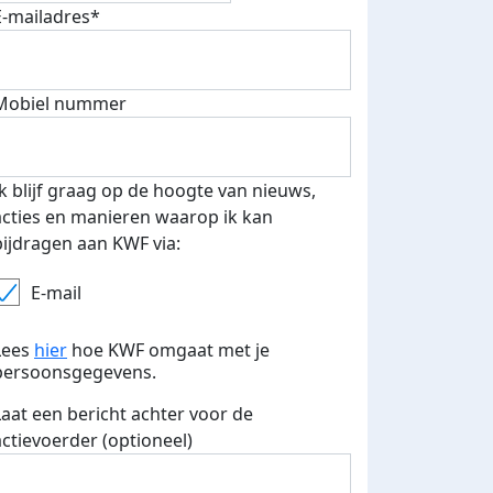
E-mailadres*
Mobiel nummer
 euro opgehaald: t-shirt
E-mails verstuurd
iend
Ik blijf graag op de hoogte van nieuws,
acties en manieren waarop ik kan
bijdragen aan KWF via:
E-mail
Lees
hier
hoe KWF omgaat met je
persoonsgegevens.
Laat een bericht achter voor de
actievoerder (optioneel)