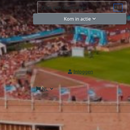
Kom in actie
Inloggen
NL