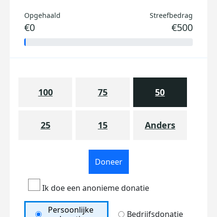
Opgehaald
Streefbedrag
€0
€500
100
75
50
25
15
Anders
Doneer
Ik doe een anonieme donatie
Persoonlijke
Bedrijfsdonatie