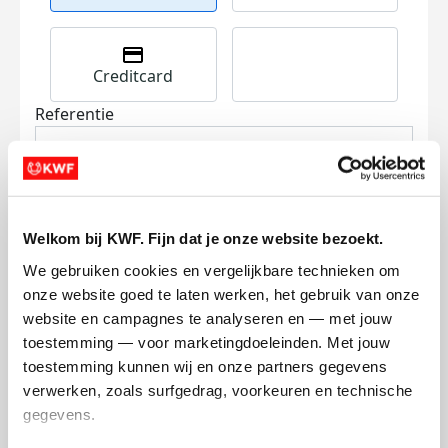
Creditcard
Referentie
Welkom bij KWF. Fijn dat je onze website bezoekt.
We gebruiken cookies en vergelijkbare technieken om 
onze website goed te laten werken, het gebruik van onze 
Ik wil bijdragen aan de transactiekosten
website en campagnes te analyseren en — met jouw 
en betaal €0.75 extra.
toestemming — voor marketingdoeleinden. Met jouw 
Doneer nu
toestemming kunnen wij en onze partners gegevens 
verwerken, zoals surfgedrag, voorkeuren en technische 
gegevens.