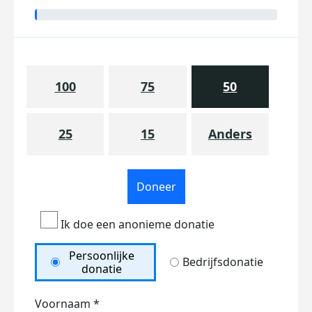
100
75
50
25
15
Anders
Doneer
Ik doe een anonieme donatie
Persoonlijke
Bedrijfsdonatie
donatie
Voornaam *