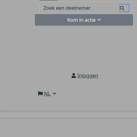
Kom in actie
Inloggen
NL