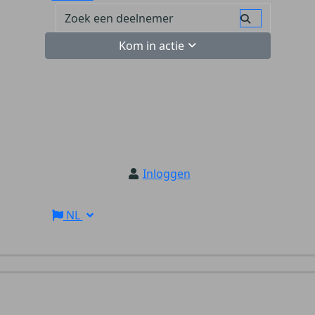
Kom in actie
Inloggen
NL