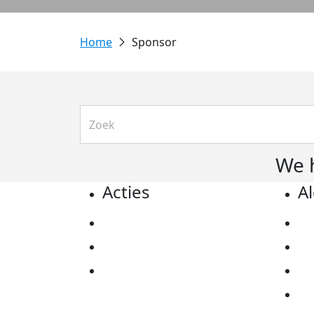
Sponsor
We 
Acties
A
Actiematerialen
Pr
Evenementen
Co
Kom in actie
Al
Ov