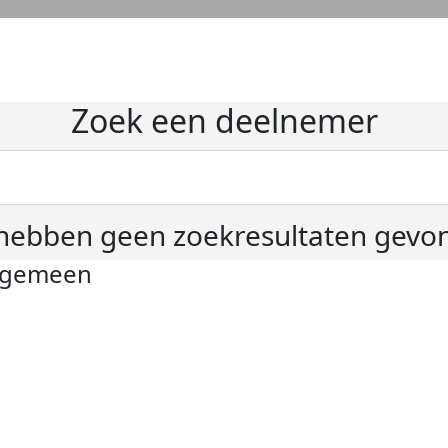
Zoek een deelnemer
hebben geen zoekresultaten gevo
lgemeen
ivacyverklaring
okie instellingen
gemene voorwaarden
er KWF Kankerbestrijding