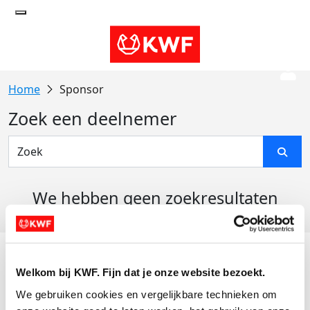
Sponsor
Zoek een deelnemer
We hebben geen zoekresultaten
gevonden
Acties
Welkom bij KWF. Fijn dat je onze website bezoekt.
Actiematerialen
We gebruiken cookies en vergelijkbare technieken om 
Evenementen