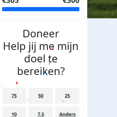
€305
€300
Doneer
Help jij me mijn
doel te
bereiken?
75
50
25
10
7.5
Anders