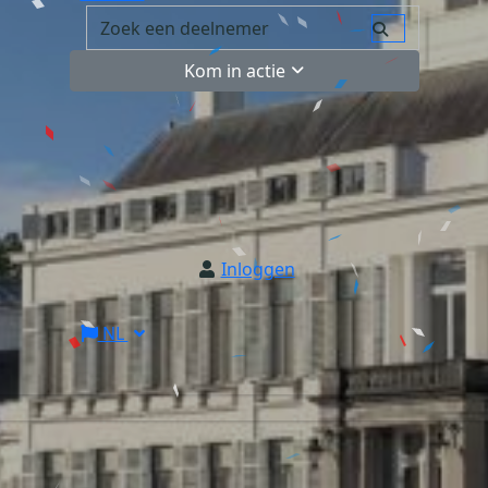
Kom in actie
Inloggen
NL