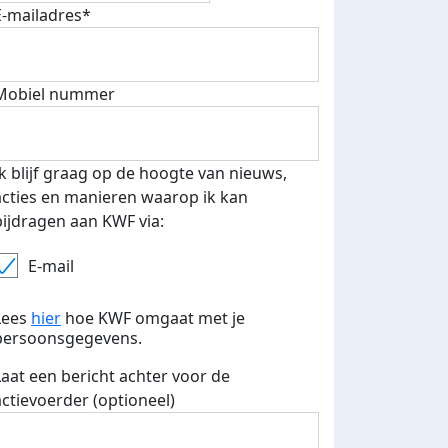
E-mailadres*
Mobiel nummer
Ik blijf graag op de hoogte van nieuws,
acties en manieren waarop ik kan
bijdragen aan KWF via:
E-mail
Lees
hier
hoe KWF omgaat met je
persoonsgegevens.
Laat een bericht achter voor de
actievoerder (optioneel)