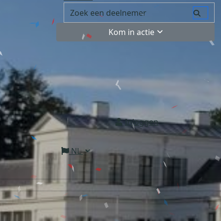
Kom in actie
Inloggen
NL