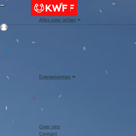
Alles over acties
Login
Evenementen
Over ons
Contact