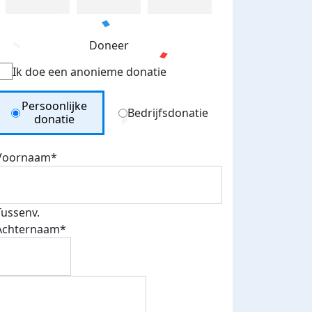
Doneer
Ik doe een anonieme donatie
Donation Type
Persoonlijke
Bedrijfsdonatie
donatie
Voornaam*
Tussenv.
Achternaam*
fondsenwerver
E-mails verstuurd