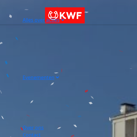
Alles over acties
Evenementen
Over ons
Contact