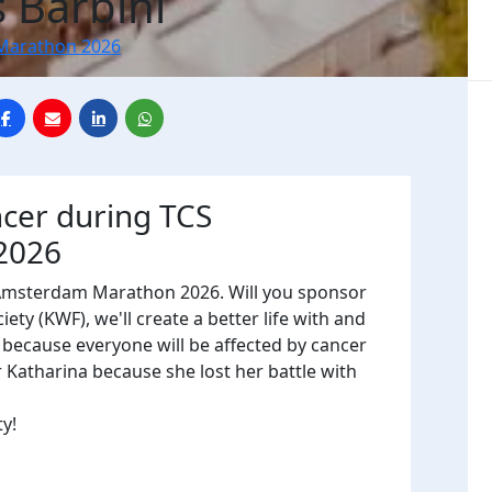
 Barbini
Marathon 2026
ncer during TCS
2026
 Amsterdam Marathon 2026. Will you sponsor
ty (KWF), we'll create a better life with and
, because everyone will be affected by cancer
r Katharina because she lost her battle with
ty!