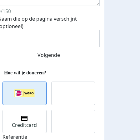
0/150
Naam die op de pagina verschijnt
(optioneel)
Volgende
 euro opgehaald: t-shirt
E-mails verstuurd
iend
Creditcard
Referentie