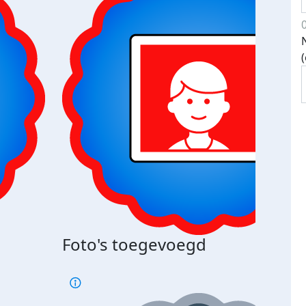
Foto's toegevoegd
€500
verd