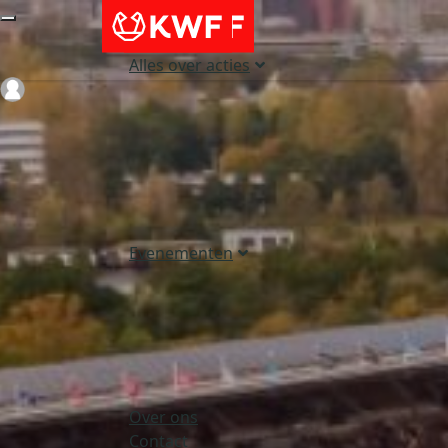
Alles over acties
Login
Evenementen
Over ons
Contact