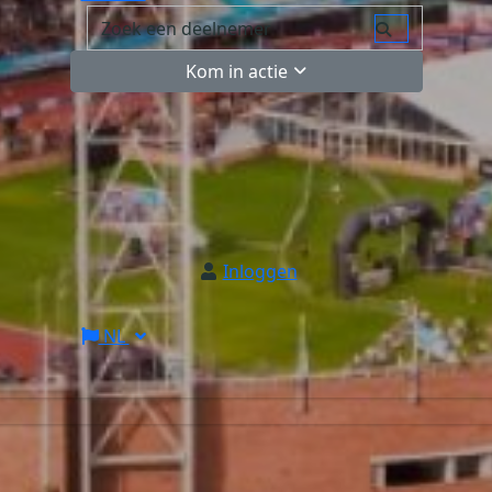
Kom in actie
Inloggen
NL