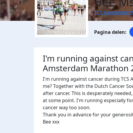
Bee Ms
TCS Amsterdam 
I'm running against ca
Amsterdam Marathon 
I'm running against cancer during TCS
me? Together with the Dutch Cancer Socie
after cancer. This is desperately needed
at some point. I'm running especially fo
cancer way too soon.
Thank you in advance for your generosi
Bee xxx