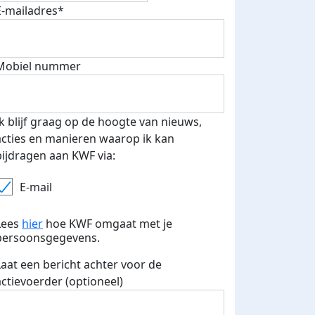
E-mailadres*
Mobiel nummer
Ik blijf graag op de hoogte van nieuws,
acties en manieren waarop ik kan
bijdragen aan KWF via:
E-mail
Lees
hier
hoe KWF omgaat met je
persoonsgegevens.
Laat een bericht achter voor de
actievoerder (optioneel)