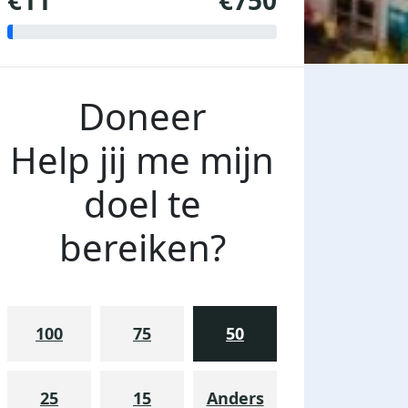
€11
€750
Doneer
Help jij me mijn
doel te
bereiken?
100
75
50
25
15
Anders