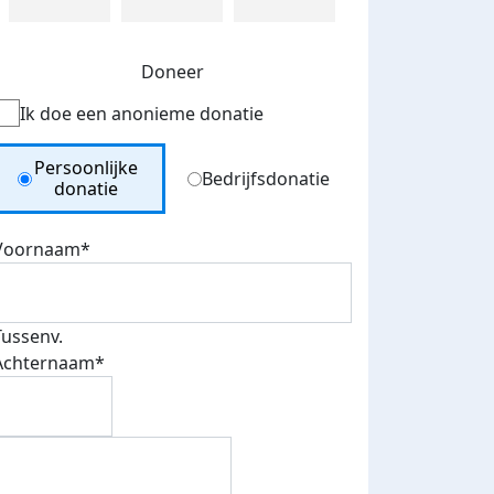
Doneer
Ik doe een anonieme donatie
Donation Type
Persoonlijke
Bedrijfsdonatie
donatie
Voornaam*
Tussenv.
Achternaam*