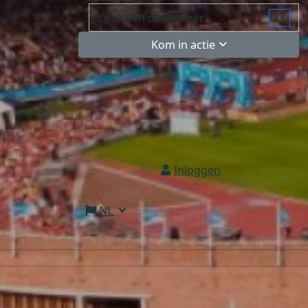
Kom in actie
Inloggen
NL