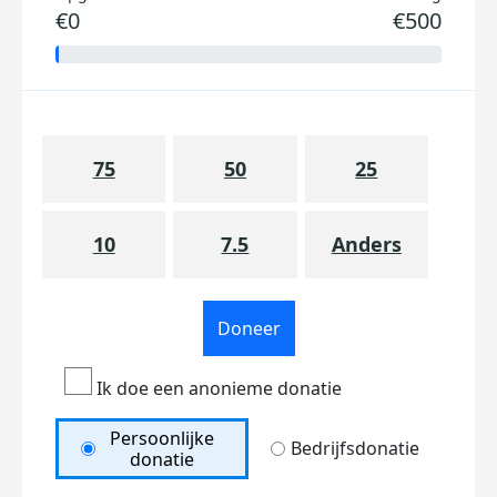
€0
€500
75
50
25
10
7.5
Anders
Doneer
Ik doe een anonieme donatie
Persoonlijke
Bedrijfsdonatie
donatie