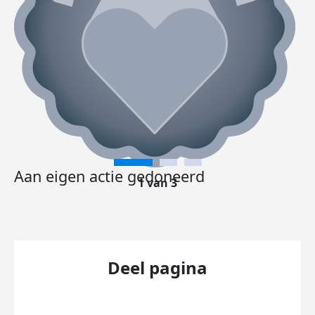
Aan eigen actie gedoneerd
1 van 3
Deel pagina